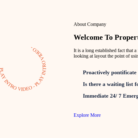
About Company
Welcome To Propert
PLAY INTRO VIDEO - PLAY INTRO VIDEO -
It is a long established fact that
looking at layout the point of usi
Proactively pontificate 
Is there a waiting list 
Immediate 24/ 7 Emer
Explore More