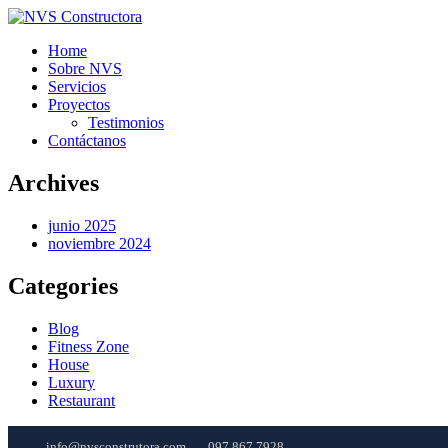
Home
Sobre NVS
Servicios
Proyectos
Testimonios
Contáctanos
Archives
junio 2025
noviembre 2024
Categories
Blog
Fitness Zone
House
Luxury
Restaurant
info@nvsconstrutora.com
097 867 7928