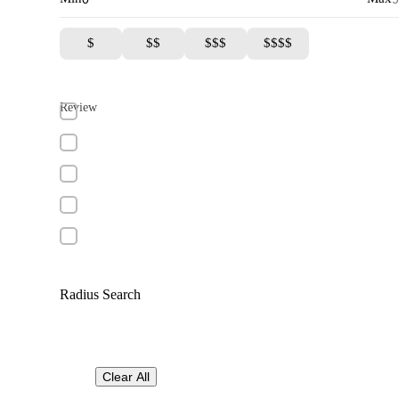
$
$$
$$$
$$$$
Review
Radius Search
Clear All