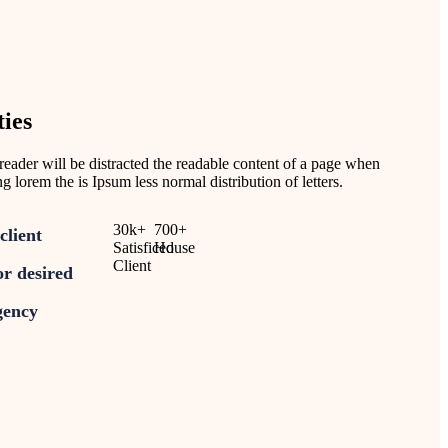
ies
 a reader will be distracted the readable content of a page when
ng lorem the is Ipsum less normal distribution of letters.
30
k
+
700
+
client
Satisficed
House
Client
for desired
gency