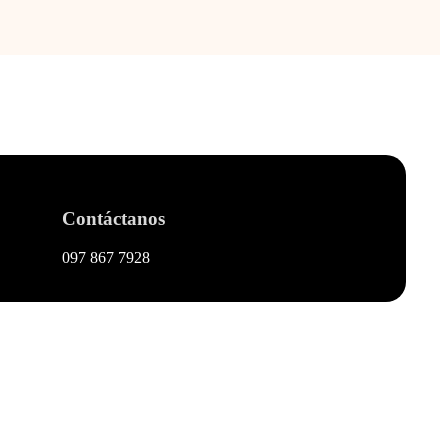
Contáctanos
097 867 7928
Galería