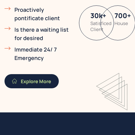
Proactively
30
k
+
700
+
pontificate client
Satisficed
House
Is there a waiting list
Client
for desired
Immediate 24/ 7
Emergency
Explore More